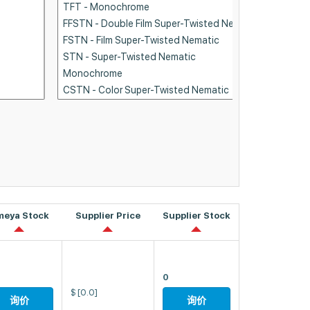
meya Stock
Supplier Price
Supplier Stock
0
$
[0.0]
询价
询价