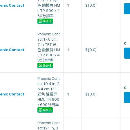
7 in TFT 彩
enix Contact
色 触摸屏 HM
1
$
[0.0]
I, TP, 800 x 4
80分辨率
RoHS
Phoenix Cont
act 17.8 cm,
0
7 in TFT 彩
enix Contact
色 触摸屏 HM
1
$
[0.0]
I, TP, 800 x 4
80分辨率
RoHS
Phoenix Cont
act 10.4 in, 2
0
6.4 cm TFT
enix Contact
彩色 触摸屏
1
$
[0.0]
HMI, TP, 800
x 600分辨率
RoHS
Phoenix Cont
act 12.1 in, 3