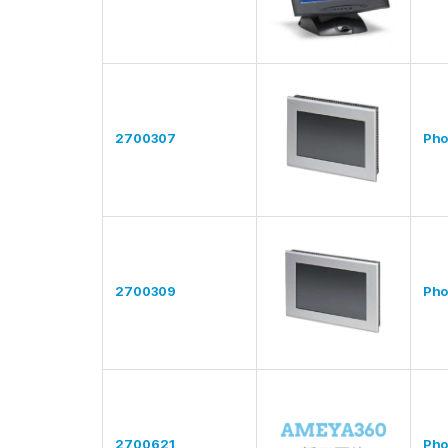
2700307
Pho
2700309
Pho
2700621
Pho