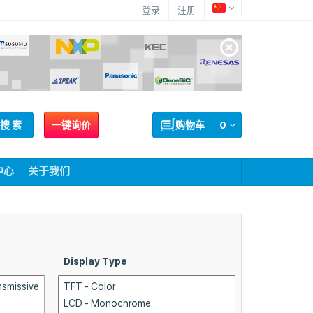
登录
注册
搜 索
一键询价
购物车
0
中心
关于我们
Display Type
Dot P