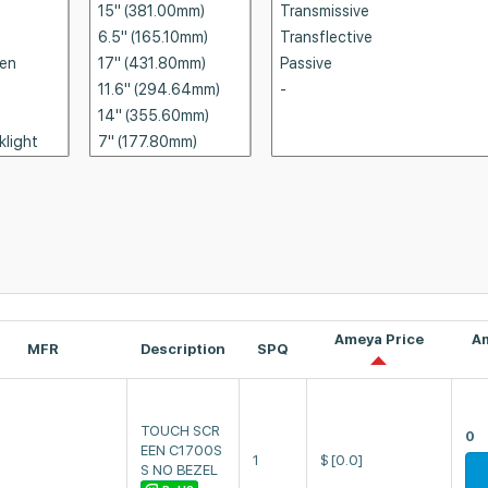
Ameya Price
A
MFR
Description
SPQ
TOUCH SCR
0
EEN C1700S
1
$
[0.0]
S NO BEZEL