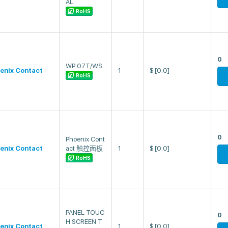
AL
RoHS
0
WP 07T/WS
enix Contact
1
$
[0.0]
RoHS
0
Phoenix Cont
enix Contact
act 触控面板
1
$
[0.0]
RoHS
PANEL TOUC
0
H SCREEN T
enix Contact
1
$
[0.0]