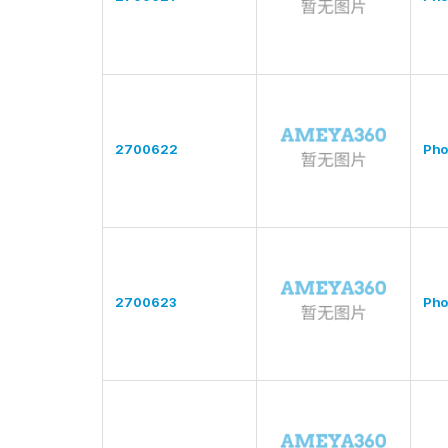
2700622
Pho
2700623
Pho