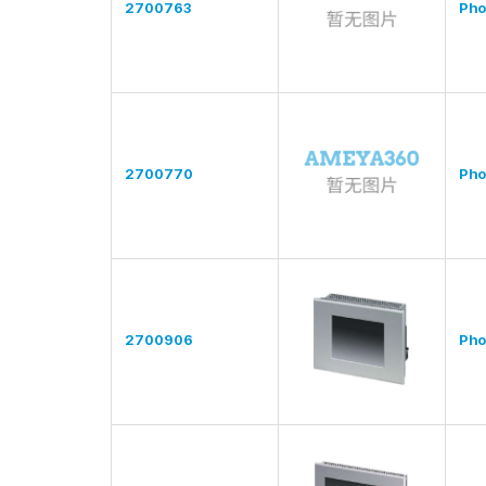
2700763
Pho
2700770
Pho
2700906
Pho