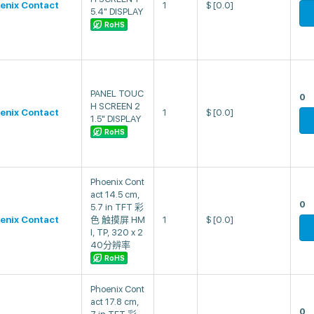
enix Contact
1
$
[0.0]
5.4" DISPLAY
RoHS
PANEL TOUC
0
H SCREEN 2
enix Contact
1
$
[0.0]
1.5" DISPLAY
RoHS
Phoenix Cont
act 14.5 cm,
0
5.7 in TFT 彩
enix Contact
色 触摸屏 HM
1
$
[0.0]
I, TP, 320 x 2
40分辨率
RoHS
Phoenix Cont
act 17.8 cm,
0