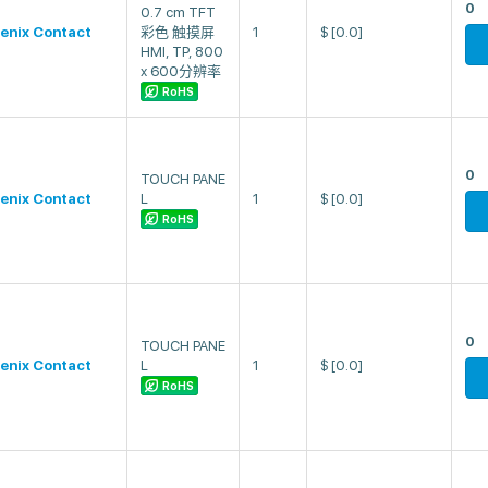
0
0.7 cm TFT
enix Contact
彩色 触摸屏
1
$
[0.0]
HMI, TP, 800
x 600分辨率
RoHS
0
TOUCH PANE
enix Contact
L
1
$
[0.0]
RoHS
0
TOUCH PANE
enix Contact
L
1
$
[0.0]
RoHS