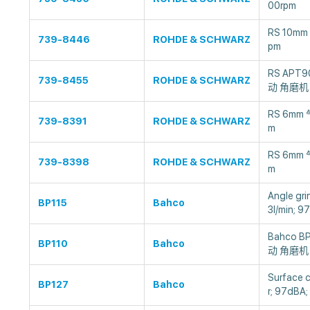
00rpm
RS 10m
739-8446
ROHDE & SCHWARZ
pm
RS APT9
739-8455
ROHDE & SCHWARZ
动 角磨机
RS 6mm
739-8391
ROHDE & SCHWARZ
m
RS 6mm
739-8398
ROHDE & SCHWARZ
m
Angle gri
BP115
Bahco
3l/min; 9
Bahco B
BP110
Bahco
动 角磨机
Surface c
BP127
Bahco
r; 97dBA