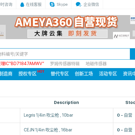
即时咨询
在线客服
Skype
企业微信
IC“BD71847AMWV”
罗姆传感器特辑
地磁传感器
制造商
授权专区
替代专区
创新工场
活动专区
资讯
Description
Sto
Legris 1/4in 吹尘枪 , 10bar
0
自营
CEJN 1/4in 吹尘枪 , 16bar
0
自营