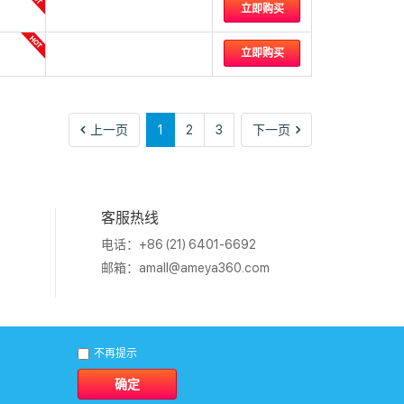
立即购买
立即购买
上
下
上一页
1
2
3
下一页
一
一
页
页
客服热线
电话：+86 (21) 6401-6692
邮箱：
amall@ameya360.com
011202007671号
不再提示
确定