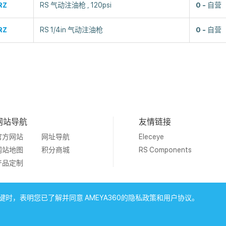
RZ
RS 气动注油枪 , 120psi
0
自营
RZ
RS 1/4in 气动注油枪
0
自营
网站导航
友情链接
官方网站
网址导航
Eleceye
网站地图
积分商城
RS Components
产品定制
 Ameya Holding Limited.
沪ICP备09046152号-4
沪公网安备31
时，表明您已了解并同意 AMEYA360的隐私政策和用户协议。
上海工商