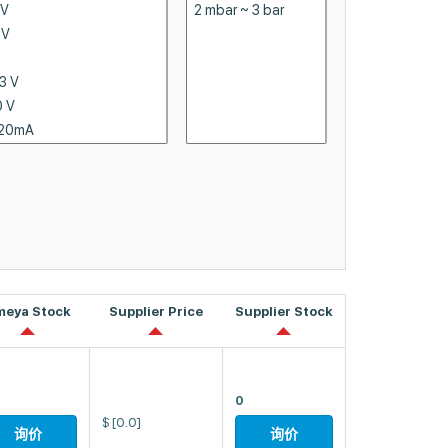
meya Stock
Supplier Price
Supplier Stock
0
$
[0.0]
询价
询价