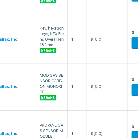
RoHS
Key, hexagon
0
keys, HEX 5m
llax, Inc.
m, Overall len
1
$
[0.0]
182mm
RoHS
MOD GAS SE
0
NSOR CARB
llax, Inc.
ON MONOXI
1
$
[0.0]
DE
RoHS
PROPANE GA
0
S SENSOR M
llax, Inc.
1
$
[0.0]
ODULE