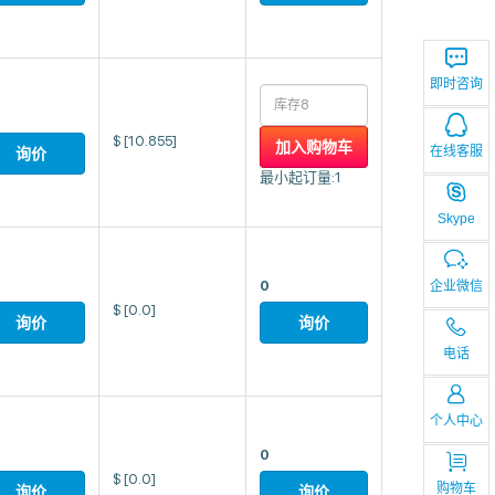
即时咨询
$
[10.855]
加入购物车
在线客服
询价
最小起订量:1
Skype
0
企业微信
$
[0.0]
询价
询价
电话
个人中心
0
$
[0.0]
购物车
询价
询价