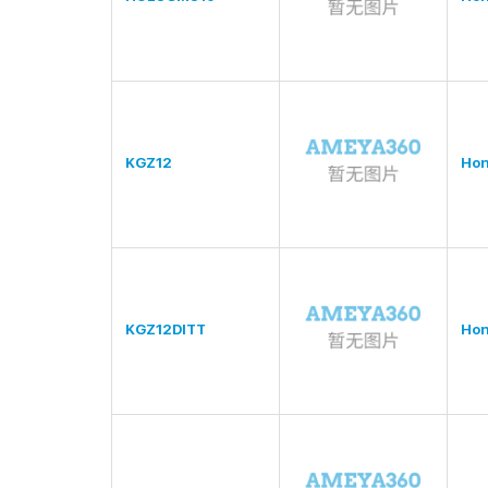
KGZ12
Hon
KGZ12DITT
Hon