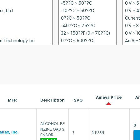
Ameya Price
A
MFR
Description
SPQ
ALCOHOL BE
0
NZINE GAS S
llax, Inc.
1
$
[0.0]
ENSOR