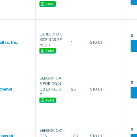
RoHS
CARBON DIO
0
XIDE GAS SE
llax, Inc.
1
$
[0.0]
NSOR
RoHS
SENSOR GA
0
S FOR CO/N
henol
O2 EXHAUS
25
$
[0.0]
T
RoHS
0
SENSOR OXY
eywell
GEN
100
$
[0.0]