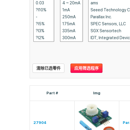
清除已选零件
应用筛选程序
Part #
Img
27904
Para