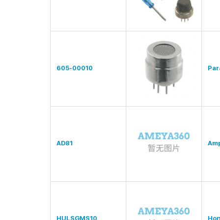
605-00010
Para
AD81
Amp
HULSGMS10
Hon