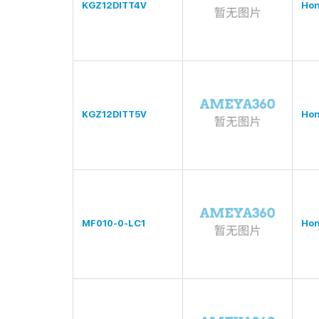
KGZ12DITT4V
Hon
KGZ12DITT5V
Hon
MF010-0-LC1
Hon