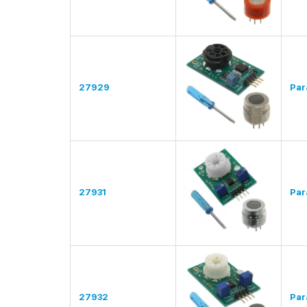
27929
Para
27931
Para
27932
Para